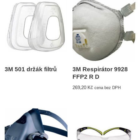
3M 501 držák filtrů
3M Respirátor 9928
FFP2 R D
269,20
Kč
cena bez DPH