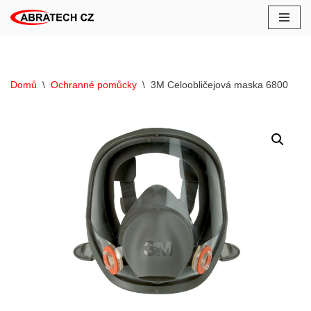
Přeskočit
na
obsah
Domů
\
Ochranné pomůcky
\
3M Celoobličejová maska 6800