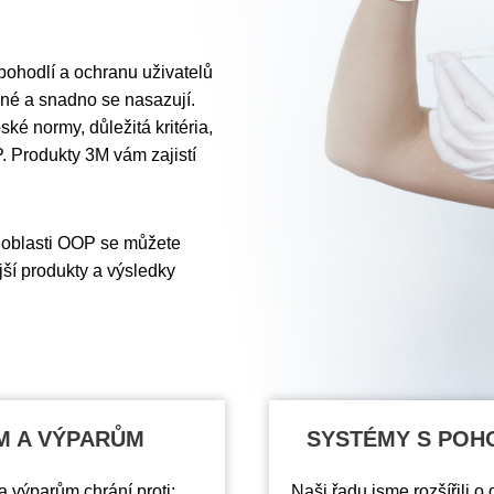
pohodlí a ochranu uživatelů
dlné a snadno se nasazují.
ké normy, důležitá kritéria,
 Produkty 3M vám zajistí
 oblasti OOP se můžete
ší produkty a výsledky
M A VÝPARŮM
SYSTÉMY S POH
 výparům chrání proti:
Naši řadu jsme rozšířili o