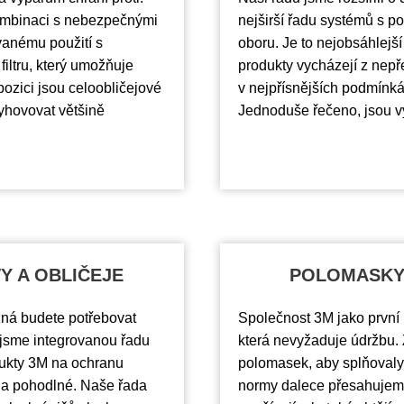
ombinaci s nebezpečnými
nejširší řadu systémů s 
vanému použití s
oboru. Je to nejobsáhlejší
ltru, který umožňuje
produkty vycházejí z nepře
spozici jsou celoobličejové
v nejpřísnějších podmínkác
vyhovovat většině
Jednoduše řečeno, jsou v
Y A OBLIČEJE
POLOMASKY 
žná budete potřebovat
Společnost 3M jako první 
i jsme integrovanou řadu
která nevyžaduje údržbu. Z
dukty 3M na ochranu
polomasek, aby splňovaly
é a pohodlné. Naše řada
normy dalece přesahujeme