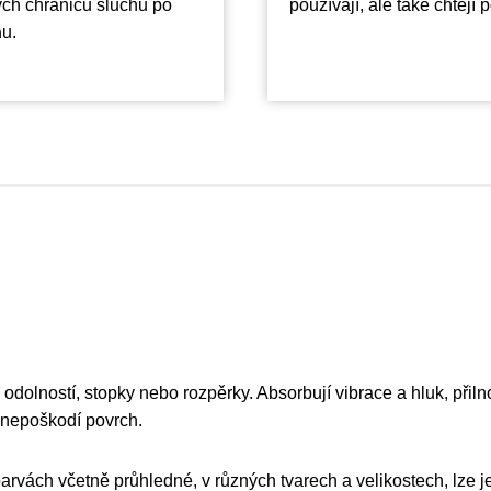
ých chráničů sluchu po
používají, ale také chtějí 
hu.
dolností, stopky nebo rozpěrky. Absorbují vibrace a hluk, přiln
 nepoškodí povrch.
arvách včetně průhledné, v různých tvarech a velikostech, lze 