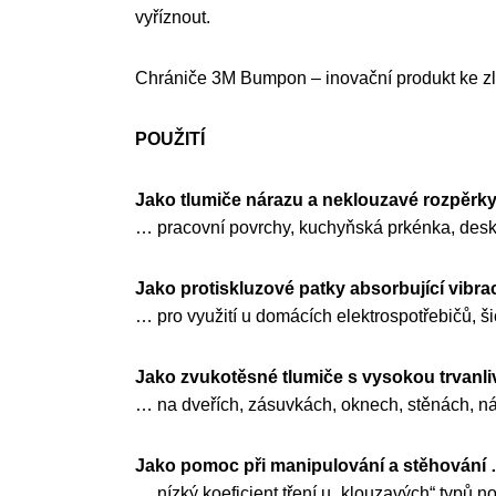
vyříznout.
Chrániče 3M Bumpon – inovační produkt ke zle
POUŽITÍ
Jako tlumiče nárazu a neklouzavé rozpěrk
… pracovní povrchy, kuchyňská prkénka, desky
Jako protiskluzové patky absorbující vibra
… pro využití u domácích elektrospotřebičů, šicí
Jako zvukotěsné tlumiče s vysokou trvanli
… na dveřích, zásuvkách, oknech, stěnách, náb
Jako pomoc při manipulování a stěhování 
… nízký koeficient tření u „klouzavých“ typů 