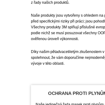
z řady našich produktů.
Naše produkty jsou vytvořeny s ohledem na 
před specifickými riziky při práci; jsou poho
Všechny produkty 3M splňují příslušné evrops
podle nichž se musí posuzovat všechny OOP.
ověřenou úroveň výkonnosti.
Díky našim pětadvacetiletým zkušenostem v
spolehnout, že vám doporučíme nejmoderněj
vývoje v této oblasti.
OCHRANA PROTI PLYNŮ
Naše jedinečná řada masek proti plynům a