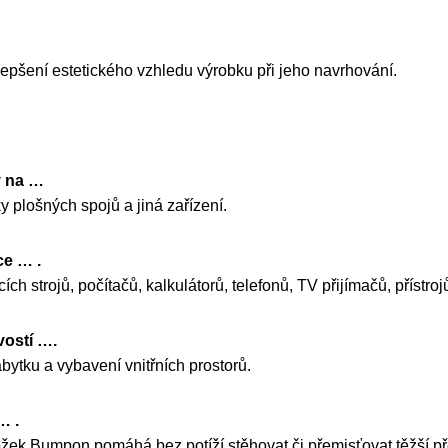
pšení estetického vzhledu výrobku při jeho navrhování.
y na …
 plošných spojů a jiná zařízení.
ce … .
ch strojů, počítačů, kalkulátorů, telefonů, TV přijímačů, přístrojů
vostí ….
ytku a vybavení vnitřních prostorů.
… .
nožek Bumpon pomáhá bez potíží stěhovat či přemisťovat těžší p