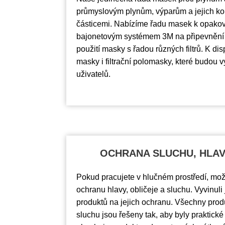
průmyslovým plynům, výparům a jejich k
částicemi. Nabízíme řadu masek k opako
bajonetovým systémem 3M na připevnění fi
použití masky s řadou různých filtrů. K di
masky i filtrační polomasky, které budou 
uživatelů.
OCHRANA SLUCHU, HLAV
Pokud pracujete v hlučném prostředí, mo
ochranu hlavy, obličeje a sluchu. Vyvinul
produktů na jejich ochranu. Všechny pro
sluchu jsou řešeny tak, aby byly praktick