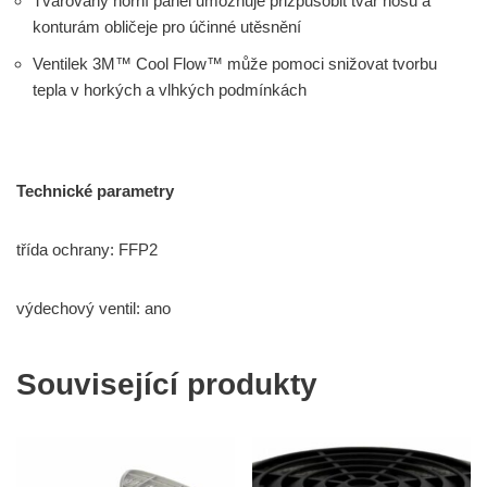
Tvarovaný horní panel umožňuje přizpůsobit tvar nosu a
konturám obličeje pro účinné utěsnění
Ventilek 3M™ Cool Flow™ může pomoci snižovat tvorbu
tepla v horkých a vlhkých podmínkách
Technické parametry
třída ochrany: FFP2
výdechový ventil: ano
Související produkty