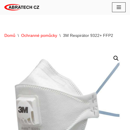
Přeskočit
na
obsah
Domů
\
Ochranné pomůcky
\
3M Respirátor 9322+ FFP2