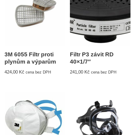
3M 6055 Filtr proti
Filtr P3 závit RD
plynům a výparům
40×1/7″
424,00
Kč
241,00
Kč
cena bez DPH
cena bez DPH