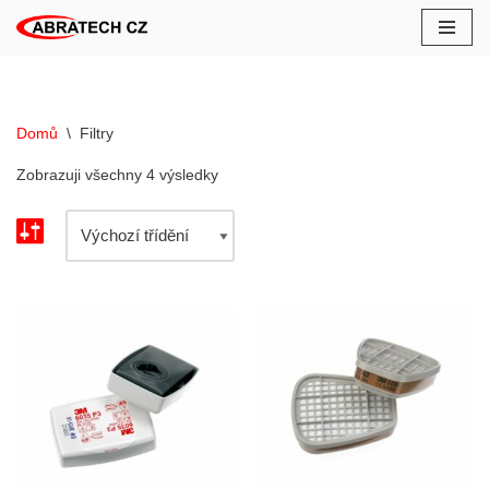
Přeskočit
na
obsah
Domů
\
Filtry
Zobrazuji všechny 4 výsledky