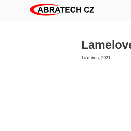
Přeskočit
na
obsah
Lamelové
14 dubna, 2021